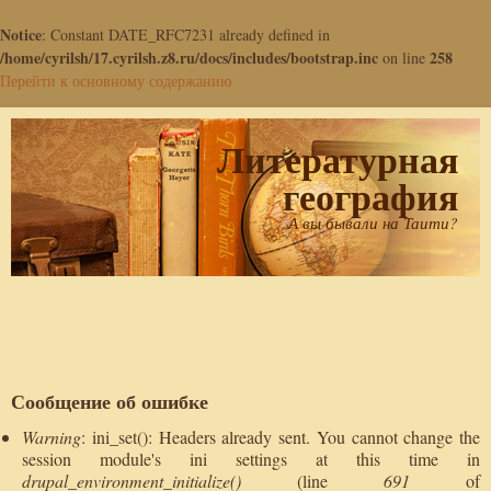
Notice
: Constant DATE_RFC7231 already defined in
/home/cyrilsh/17.cyrilsh.z8.ru/docs/includes/bootstrap.inc
258
on line
Перейти к основному содержанию
Литературная
география
А вы бывали на Таити?
Сообщение об ошибке
Warning
: ini_set(): Headers already sent. You cannot change the
session module's ini settings at this time in
drupal_environment_initialize()
(line
691
of