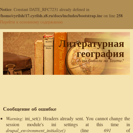
Notice
: Constant DATE_RFC7231 already defined in
/home/cyrilsh/17.cyrilsh.z8.ru/docs/includes/bootstrap.inc
258
on line
Перейти к основному содержанию
Литературная
география
А вы бывали на Таити?
Сообщение об ошибке
Warning
: ini_set(): Headers already sent. You cannot change the
session module's ini settings at this time in
drupal_environment_initialize()
(line
691
of