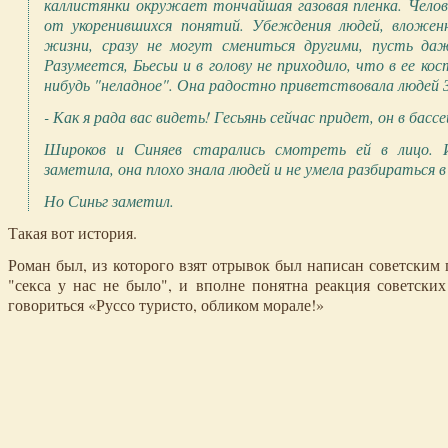
каллистянки окружает тончайшая газовая пленка. Чело
от укоренившихся понятий. Убеждения людей, вложен
жизни, сразу не могут смениться другими, пусть да
Разумеется, Бьесьи и в голову не приходило, что в ее 
нибудь "неладное". Она радостно приветствовала людей 
- Как я рада вас видеть! Гесьянь сейчас придет, он в бассе
Широков и Синяев старались смотреть ей в лицо. 
заметила, она плохо знала людей и не умела разбираться 
Но Синьг заметил.
Такая вот история.
Роман был, из которого взят отрывок был написан советским п
"секса у нас не было", и вполне понятна реакция советски
говориться «Руссо туристо, обликом морале!»