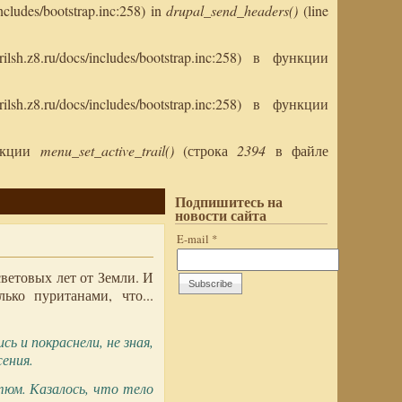
ncludes/bootstrap.inc:258) in
drupal_send_headers()
(line
sh.z8.ru/docs/includes/bootstrap.inc:258) в функции
sh.z8.ru/docs/includes/bootstrap.inc:258) в функции
ункции
menu_set_active_trail()
(строка
2394
в файле
Подпишитесь на
новости сайта
E-mail
*
световых лет от Земли. И
ько пуританами, что...
сь и покраснели, не зная,
ения.
тюм. Казалось, что тело