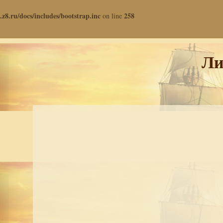
.z8.ru/docs/includes/bootstrap.inc
258
on line
Ли