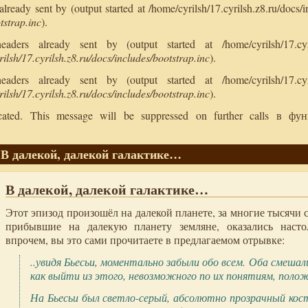
ready sent by (output started at /home/cyrilsh/17.cyrilsh.z8.ru/docs/i
tstrap.inc
).
ers already sent by (output started at /home/cyrilsh/17.cyril
ilsh/17.cyrilsh.z8.ru/docs/includes/bootstrap.inc
).
ers already sent by (output started at /home/cyrilsh/17.cyril
ilsh/17.cyrilsh.z8.ru/docs/includes/bootstrap.inc
).
ecated. This message will be suppressed on further calls в ф
В далекой, далекой галактике…
В далекой, далекой галактике…
Этот эпизод произошёл на далекой планете, за многие тысячи 
прибывшие на далекую планету земляне, оказались настол
впрочем, вы это сами прочитаете в предлагаемом отрывке:
..увидя Бьесьи, моментально забыли обо всем. Оба смешали
как выйти из этого, невозможного по их понятиям, полож
На Бьесьи был светло-серый, абсолютно прозрачный кос