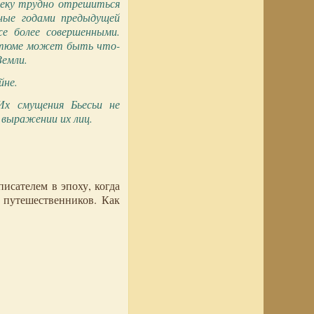
веку трудно отрешиться
ные годами предыдущей
же более совершенными.
костюме может быть что-
Земли.
йне.
Их смущения Бьесьи не
в выражении их лиц.
исателем в эпоху, когда
х путешественников. Как