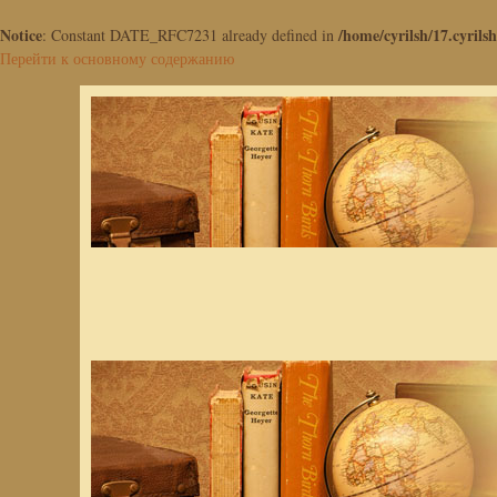
Notice
/home/cyrilsh/17.cyrilsh
: Constant DATE_RFC7231 already defined in
Перейти к основному содержанию