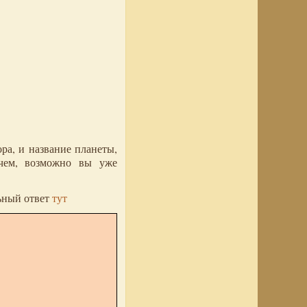
ра, и название планеты,
очем, возможно вы уже
льный ответ
тут