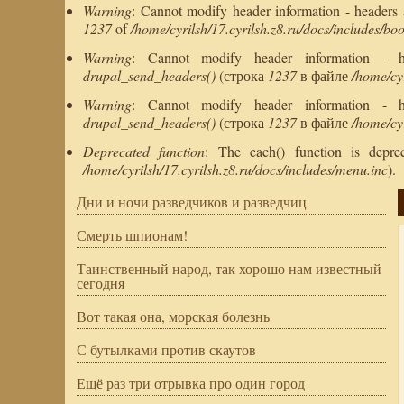
Warning
: Cannot modify header information - headers al
1237
of
/home/cyrilsh/17.cyrilsh.z8.ru/docs/includes/boo
Warning
: Cannot modify header information - head
drupal_send_headers()
(строка
1237
в файле
/home/cyr
Warning
: Cannot modify header information - head
drupal_send_headers()
(строка
1237
в файле
/home/cyr
Deprecated function
: The each() function is depr
/home/cyrilsh/17.cyrilsh.z8.ru/docs/includes/menu.inc
).
Дни и ночи разведчиков и разведчиц
Смерть шпионам!
Таинственный народ, так хорошо нам известный
сегодня
Вот такая она, морская болезнь
С бутылками против скаутов
Ещё раз три отрывка про один город