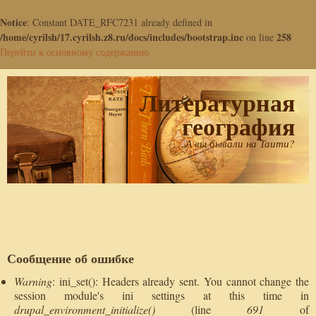
Notice
: Constant DATE_RFC7231 already defined in
/home/cyrilsh/17.cyrilsh.z8.ru/docs/includes/bootstrap.inc
258
on line
Перейти к основному содержанию
Литературная
география
А вы бывали на Таити?
Сообщение об ошибке
Warning
: ini_set(): Headers already sent. You cannot change the
session module's ini settings at this time in
drupal_environment_initialize()
(line
691
of