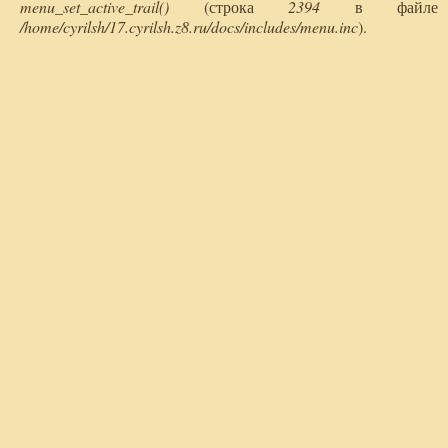
menu_set_active_trail()
(строка
2394
в файле
/home/cyrilsh/17.cyrilsh.z8.ru/docs/includes/menu.inc
).