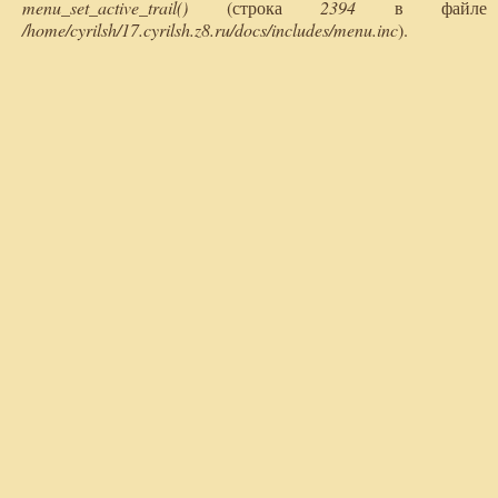
menu_set_active_trail()
(строка
2394
в файле
/home/cyrilsh/17.cyrilsh.z8.ru/docs/includes/menu.inc
).