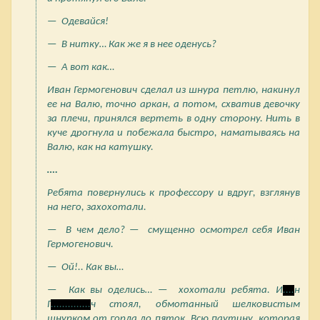
— Одевайся!
— В нитку… Как же я в нее оденусь?
— А вот как…
Иван Гермогенович сделал из шнура петлю, накинул
ее на Валю, точно аркан, а потом, схватив девочку
за плечи, принялся вертеть в одну сторону. Нить в
куче дрогнула и побежала быстро, наматываясь на
Валю, как на катушку.
….
Ребята повернулись к профессору и вдруг, взглянув
на него, захохотали.
— В чем дело? — смущенно осмотрел себя Иван
Гермогенович.
— Ой!.. Как вы…
— Как вы оделись… — хохотали ребята. И
....
н
Г
..............
ч стоял, обмотанный шелковистым
шнурком от горла до пяток. Всю паутину, которая