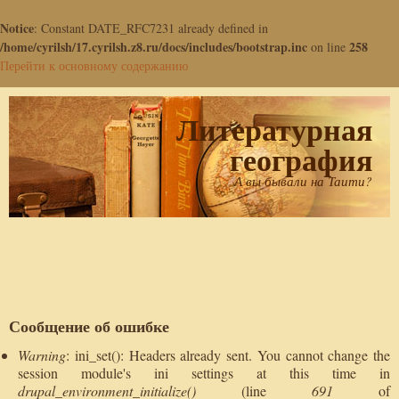
Notice
: Constant DATE_RFC7231 already defined in
/home/cyrilsh/17.cyrilsh.z8.ru/docs/includes/bootstrap.inc
258
on line
Перейти к основному содержанию
Литературная
география
А вы бывали на Таити?
Сообщение об ошибке
Warning
: ini_set(): Headers already sent. You cannot change the
session module's ini settings at this time in
drupal_environment_initialize()
(line
691
of