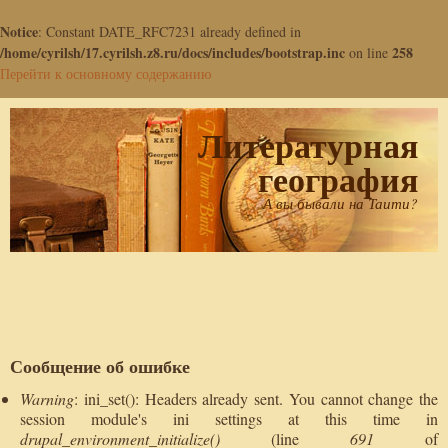
Notice
: Constant DATE_RFC7231 already defined in
/home/cyrilsh/17.cyrilsh.z8.ru/docs/includes/bootstrap.inc
258
on line
Перейти к основному содержанию
Литературная
география
А вы бывали на Таити?
Сообщение об ошибке
Warning
: ini_set(): Headers already sent. You cannot change the
session module's ini settings at this time in
drupal_environment_initialize()
(line
691
of