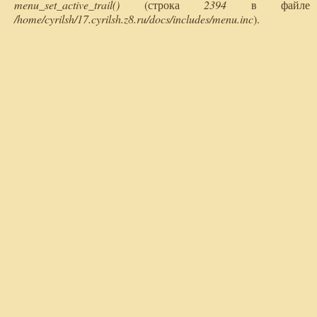
menu_set_active_trail()
(строка
2394
в файле
/home/cyrilsh/17.cyrilsh.z8.ru/docs/includes/menu.inc
).