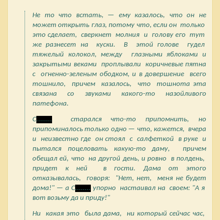
Не то что встать, — ему казалось, что он не
может открыть глаз, потому что, если он только
это сделает, сверкнет молния и голову его тут
же разнесет на куски. В этой голове гудел
тяжелый колокол, между глазными яблоками и
закрытыми веками проплывали коричневые пятна
с огненно-зеленым ободком, и в довершение всего
тошнило, причем казалось, что тошнота эта
связана со звуками какого-то назойливого
патефона.
С
........
старался что-то припомнить, но
припоминалось только одно — что, кажется, вчера
и неизвестно где он стоял с салфеткой в руке и
пытался поцеловать какую-то даму, причем
обещал ей, что на другой день, и ровно в полдень,
придет к ней в гости. Дама от этого
отказывалась, говоря: "Нет, нет, меня не будет
дома!" — а С
........
упорно настаивал на своем: "А я
вот возьму да и приду!"
Ни какая это была дама, ни который сейчас час,