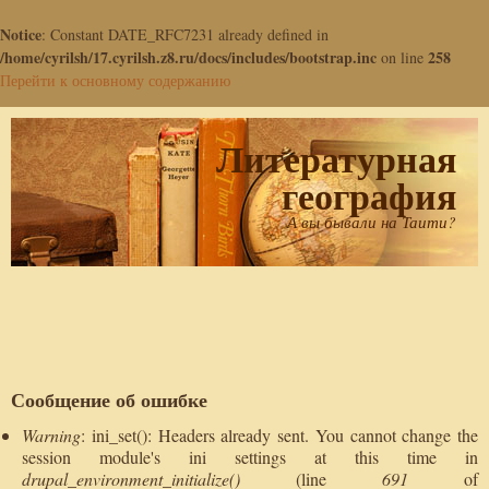
Notice
: Constant DATE_RFC7231 already defined in
/home/cyrilsh/17.cyrilsh.z8.ru/docs/includes/bootstrap.inc
258
on line
Перейти к основному содержанию
Литературная
география
А вы бывали на Таити?
Сообщение об ошибке
Warning
: ini_set(): Headers already sent. You cannot change the
session module's ini settings at this time in
drupal_environment_initialize()
(line
691
of