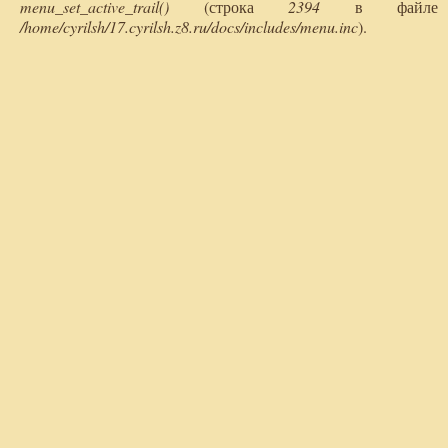
menu_set_active_trail()
(строка
2394
в файле
/home/cyrilsh/17.cyrilsh.z8.ru/docs/includes/menu.inc
).