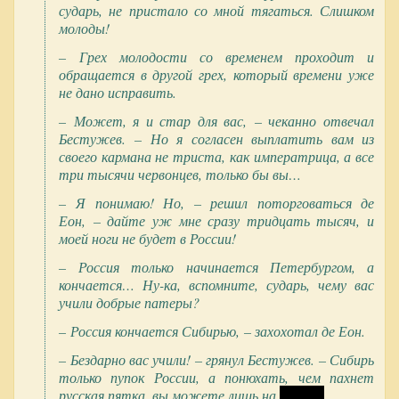
сударь, не пристало со мной тягаться. Слишком
молоды!
– Грех молодости со временем проходит и
обращается в другой грех, который времени уже
не дано исправить.
– Может, я и стар для вас, – чеканно отвечал
Бестужев. – Но я согласен выплатить вам из
своего кармана не триста, как императрица, а все
три тысячи червонцев, только бы вы…
– Я понимаю! Но, – решил поторговаться де
Еон, – дайте уж мне сразу тридцать тысяч, и
моей ноги не будет в России!
– Россия только начинается Петербургом, а
кончается… Ну-ка, вспомните, сударь, чему вас
учили добрые патеры?
– Россия кончается Сибирью, – захохотал де Еон.
– Бездарно вас учили! – грянул Бестужев. – Сибирь
только пупок России, а понюхать, чем пахнет
русская пятка, вы можете лишь на
.........…